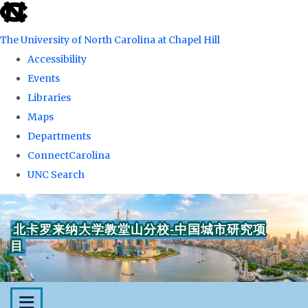
skip
to
The University of North Carolina at Chapel Hill
the
Accessibility
end
Events
of
Libraries
the
Maps
global
Departments
utility
ConnectCarolina
bar
UNC Search
Skip
to
北卡罗来纳大学教堂山分校-中国城市研究项
main
目
content