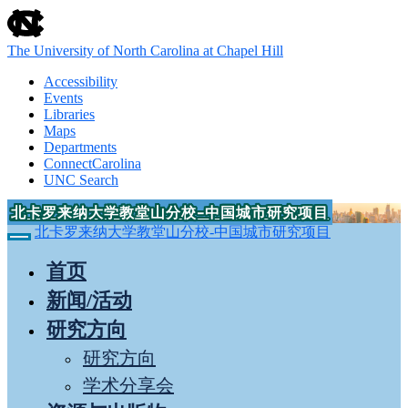
skip
to
the
The University of North Carolina at Chapel Hill
end
of
Accessibility
the
Events
global
Libraries
utility
Maps
bar
Departments
ConnectCarolina
UNC Search
Skip
北卡罗来纳大学教堂山分校-中国城市研究项目
to
北卡罗来纳大学教堂山分校-中国城市研究项目
main
content
首页
新闻/活动
研究方向
研究方向
学术分享会