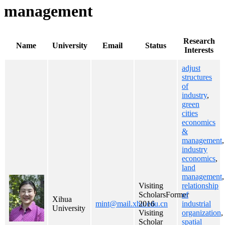
management
Research
Name
University
Email
Status
Interests
adjust
structures
of
industry
,
green
cities
economics
&
management
,
industry
economics
,
land
management
,
Visiting
relationship
ScholarsFormer
of
Xihua
mint@mail.xhu.edu.cn
2016
industrial
University
Visiting
organization
,
Scholar
spatial